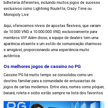
bilheteria diferentes, incluindo muitos jogos de sucesso
exclusivos como Lightning Roulette, Crazy Time ou
Monopoly Live.
Aqui, oferecemos níveis de apostas flexíveis, que variam
de 10.000 VND a 10.000.000 VND, exclusivamente para
membros VIP. Além disso, a equipe de dealers tem uma
aparência atraente e um estilo de comunicação charmoso
e amigável, proporcionando uma experiência muito
autêntica.
Os melhores jogos de cassino no PG
Cassino PG há muito tempo se consolidou como um
destino familiar para a comunidade de entusiastas de
jogos de cartas modernos. Entre eles, nomes como pôquer,
bacará, roleta e sicbo estão sempre na lista dos favoritos.