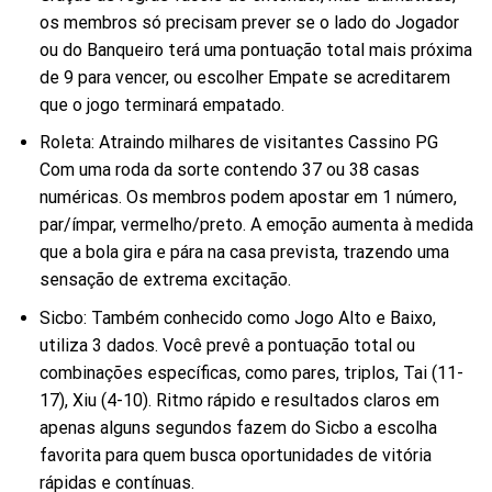
os membros só precisam prever se o lado do Jogador
ou do Banqueiro terá uma pontuação total mais próxima
de 9 para vencer, ou escolher Empate se acreditarem
que o jogo terminará empatado.
Roleta: Atraindo milhares de visitantes Cassino PG
Com uma roda da sorte contendo 37 ou 38 casas
numéricas. Os membros podem apostar em 1 número,
par/ímpar, vermelho/preto. A emoção aumenta à medida
que a bola gira e pára na casa prevista, trazendo uma
sensação de extrema excitação.
Sicbo: Também conhecido como Jogo Alto e Baixo,
utiliza 3 dados. Você prevê a pontuação total ou
combinações específicas, como pares, triplos, Tai (11-
17), Xiu (4-10). Ritmo rápido e resultados claros em
apenas alguns segundos fazem do Sicbo a escolha
favorita para quem busca oportunidades de vitória
rápidas e contínuas.