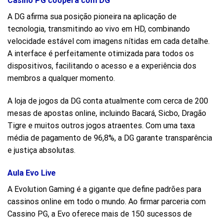
Casino PG coopera com DG
A DG afirma sua posição pioneira na aplicação de
tecnologia, transmitindo ao vivo em HD, combinando
velocidade estável com imagens nítidas em cada detalhe.
A interface é perfeitamente otimizada para todos os
dispositivos, facilitando o acesso e a experiência dos
membros a qualquer momento.
A loja de jogos da DG conta atualmente com cerca de 200
mesas de apostas online, incluindo Bacará, Sicbo, Dragão
Tigre e muitos outros jogos atraentes. Com uma taxa
média de pagamento de 96,8%, a DG garante transparência
e justiça absolutas.
Aula Evo Live
A Evolution Gaming é a gigante que define padrões para
cassinos online em todo o mundo. Ao firmar parceria com
Cassino PG, a Evo oferece mais de 150 sucessos de