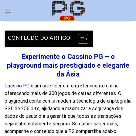
Skip
to
content
CONTEÚDO DO ARTIGO
Experimente o Cassino PG – o
playground mais prestigiado e elegante
da Ásia
Cassino PG
é um site líder em entretenimento online,
oferecendo mais de 300 jogos de cartas diferentes. O
playground conta com a moderna tecnologia de criptografia
SSL de 256 bits, ajudando a maximizar a segurança dos
dados do usuário e a garantir que todas as transações
sejam absolutamente seguras. Se quiser saber mais,
acompanhe o conteúdo que a PG compartilha abaixo.