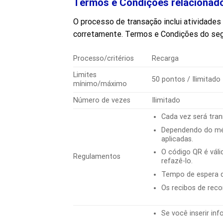
Termos e Condições relacionad
O processo de transação inclui atividades
corretamente. Termos e Condições do se
Processo/critérios
Recarga
Limites
50 pontos / Ilimitado
mínimo/máximo
Número de vezes
Ilimitado
Cada vez será tran
Dependendo do mé
aplicadas.
O código QR é váli
Regulamentos
refazê-lo.
Tempo de espera d
Os recibos de reco
Se você inserir in