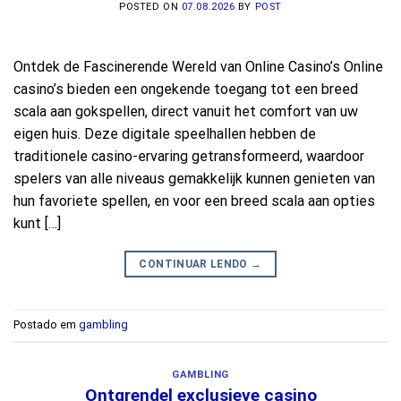
POSTED ON
07.08.2026
BY
POST
Ontdek de Fascinerende Wereld van Online Casino’s Online
casino’s bieden een ongekende toegang tot een breed
scala aan gokspellen, direct vanuit het comfort van uw
eigen huis. Deze digitale speelhallen hebben de
traditionele casino-ervaring getransformeerd, waardoor
spelers van alle niveaus gemakkelijk kunnen genieten van
hun favoriete spellen, en voor een breed scala aan opties
kunt […]
CONTINUAR LENDO
→
Postado em
gambling
GAMBLING
Ontgrendel exclusieve casino