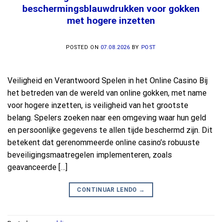
beschermingsblauwdrukken voor gokken
met hogere inzetten
POSTED ON
07.08.2026
BY
POST
Veiligheid en Verantwoord Spelen in het Online Casino Bij
het betreden van de wereld van online gokken, met name
voor hogere inzetten, is veiligheid van het grootste
belang. Spelers zoeken naar een omgeving waar hun geld
en persoonlijke gegevens te allen tijde beschermd zijn. Dit
betekent dat gerenommeerde online casino’s robuuste
beveiligingsmaatregelen implementeren, zoals
geavanceerde […]
CONTINUAR LENDO
→