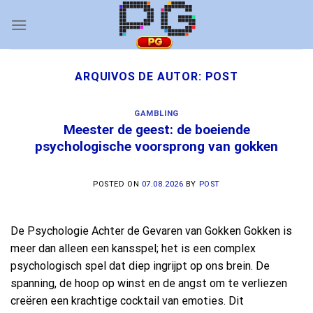
Skip
to
content
ARQUIVOS DE AUTOR:
POST
GAMBLING
Meester de geest: de boeiende
psychologische voorsprong van gokken
POSTED ON
07.08.2026
BY
POST
De Psychologie Achter de Gevaren van Gokken Gokken is
meer dan alleen een kansspel; het is een complex
psychologisch spel dat diep ingrijpt op ons brein. De
spanning, de hoop op winst en de angst om te verliezen
creëren een krachtige cocktail van emoties. Dit