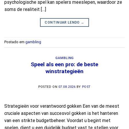
psychologische spel kan spelers meeslepen, waardoor ze
soms de realiteit […]
CONTINUAR LENDO
→
Postado em
gambling
GAMBLING
Speel als een pro: de beste
winstrategieën
POSTED ON
07.08.2026
BY
POST
Strategieën voor verantwoord gokken Een van de meest
cruciale aspecten van succesvol gokken is het hanteren
van een strikte budgetbeheer. Voordat u begint met
spelen, dient u een duidelijk budget vast te stellen voor