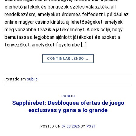
elérhető játékok és bónuszok széles választéka áll
rendelkezésre, amelyeket érdemes felfedezni, például az
online magyar casino kínálta új lehetőségeket, amelyek
még vonzóbbá teszik a játékélményt. A cikk célja, hogy
bemutassa a legjobban ajánlott játékokat és azokat a
tényezőket, amelyeket figyelembe […]
CONTINUAR LENDO
→
Postado em
public
PUBLIC
Sapphirebet: Desbloquea ofertas de juego
exclusivas y gana a lo grande
POSTED ON
07.08.2026
BY
POST