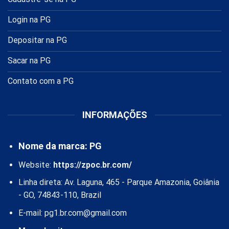
Login na PG
Depositar na PG
Sacar na PG
Contato com a PG
INFORMAÇÕES
Nome da marca: PG
Website:
https://zpoc.br.com/
Linha direta: Av. Laguna, 465 - Parque Amazonia, Goiânia
- GO, 74843-110, Brazil
E-mail:
pg1.br.com@gmail.com