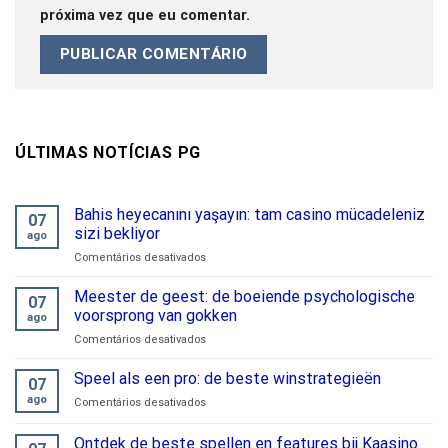
próxima vez que eu comentar.
ÚLTIMAS NOTÍCIAS PG
Bahis heyecanını yaşayın: tam casino mücadeleniz
07
sizi bekliyor
ago
em
Comentários desativados
Bahis
heyecanını
Meester de geest: de boeiende psychologische
07
yaşayın:
voorsprong van gokken
ago
tam
em
Comentários desativados
casino
Meester
mücadeleniz
de
Speel als een pro: de beste winstrategieën
sizi
07
geest:
bekliyor
ago
em
Comentários desativados
de
Speel
boeiende
als
Ontdek de beste spellen en features bij Kaasino
psychologische