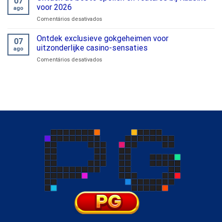
07
een
voorsprong
voor 2026
ago
pro:
van
em
Comentários desativados
de
gokken
Ontdek
beste
de
winstrategieën
Ontdek exclusieve gokgeheimen voor
07
beste
uitzonderlijke casino-sensaties
ago
spellen
em
Comentários desativados
en
Ontdek
features
exclusieve
bij
gokgeheimen
Kaasino
voor
voor
uitzonderlijke
2026
casino-
sensaties