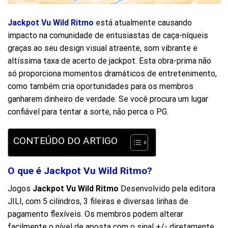
Jackpot Vu Wild Ritmo
está atualmente causando
impacto na comunidade de entusiastas de caça-níqueis
graças ao seu design visual atraente, som vibrante e
altíssima taxa de acerto de jackpot. Esta obra-prima não
só proporciona momentos dramáticos de entretenimento,
como também cria oportunidades para os membros
ganharem dinheiro de verdade. Se você procura um lugar
confiável para tentar a sorte, não perca o PG.
CONTEÚDO DO ARTIGO
O que é Jackpot Vu Wild Ritmo?
Jogos
Jackpot Vu Wild Ritmo
Desenvolvido pela editora
JILI, com 5 cilindros, 3 fileiras e diversas linhas de
pagamento flexíveis. Os membros podem alterar
facilmente o nível de aposta com o sinal +/- diretamente