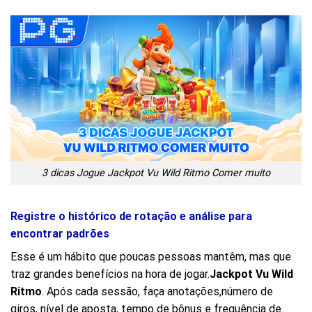
3 dicas Jogue Jackpot Vu Wild Ritmo Comer muito
Registre o histórico de rotação e análise para
encontrar padrões
Esse é um hábito que poucas pessoas mantêm, mas que
traz grandes benefícios na hora de jogar.
Jackpot Vu Wild
Ritmo
. Após cada sessão, faça anotações,número de
giros, nível de aposta, tempo de bônus e frequência de