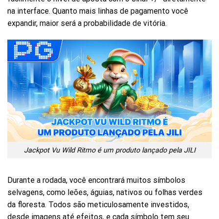
na interface. Quanto mais linhas de pagamento você
expandir, maior será a probabilidade de vitória.
Jackpot Vu Wild Ritmo é um produto lançado pela JILI
Durante a rodada, você encontrará muitos símbolos
selvagens, como leões, águias, nativos ou folhas verdes
da floresta. Todos são meticulosamente investidos,
desde imagens até efeitos, e cada símbolo tem seu