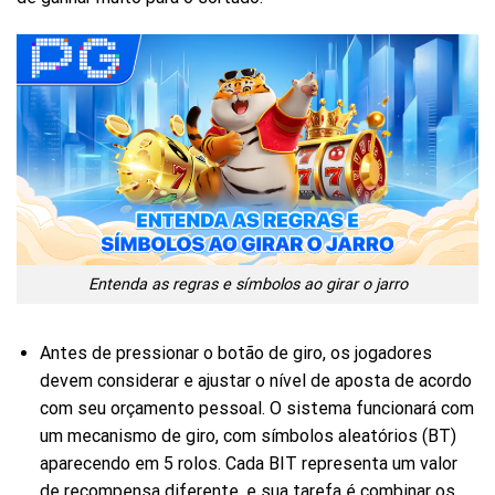
Entenda as regras e símbolos ao girar o jarro
Antes de pressionar o botão de giro, os jogadores
devem considerar e ajustar o nível de aposta de acordo
com seu orçamento pessoal. O sistema funcionará com
um mecanismo de giro, com símbolos aleatórios (BT)
aparecendo em 5 rolos. Cada BIT representa um valor
de recompensa diferente, e sua tarefa é combinar os