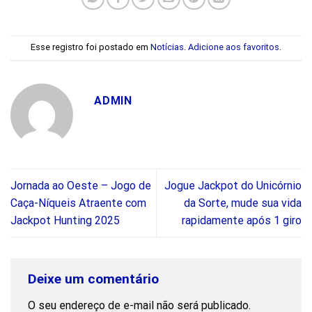
Esse registro foi postado em
Notícias
.
Adicione aos favoritos
.
ADMIN
Jornada ao Oeste – Jogo de
Jogue Jackpot do Unicórnio
Caça-Níqueis Atraente com
da Sorte, mude sua vida
Jackpot Hunting 2025
rapidamente após 1 giro
Deixe um comentário
O seu endereço de e-mail não será publicado.