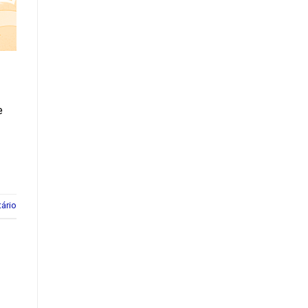
e
ário