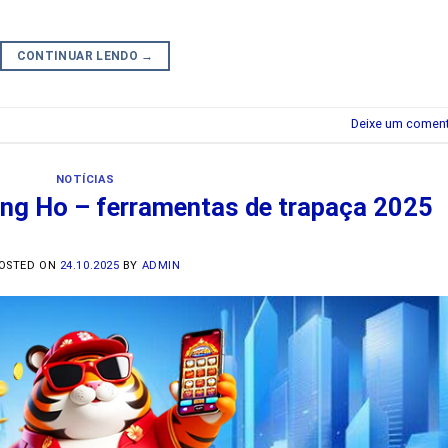
CONTINUAR LENDO
→
Deixe um coment
NOTÍCIAS
ng Ho – ferramentas de trapaça 2025
OSTED ON
24.10.2025
BY
ADMIN