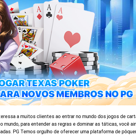
teressa a muitos clientes ao entrar no mundo dos jogos de car
 o mundo, para entender as regras e dominar as táticas, você ai
lhadas. PG Temos orgulho de oferecer uma plataforma de pôque