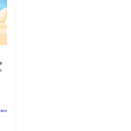
e
m
ário