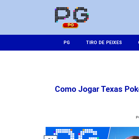
Skip
to
content
PG
TIRO DE PEIXES
Como Jogar Texas Pok
P