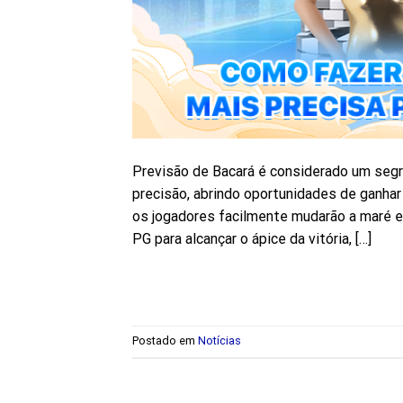
Previsão de Bacará é considerado um segr
precisão, abrindo oportunidades de ganhar
os jogadores facilmente mudarão a maré 
PG para alcançar o ápice da vitória, […]
Postado em
Notícias