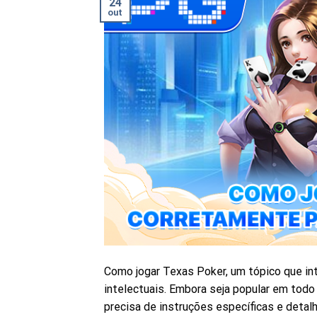
24
out
Como jogar Texas Poker, um tópico que in
intelectuais. Embora seja popular em todo
precisa de instruções específicas e deta