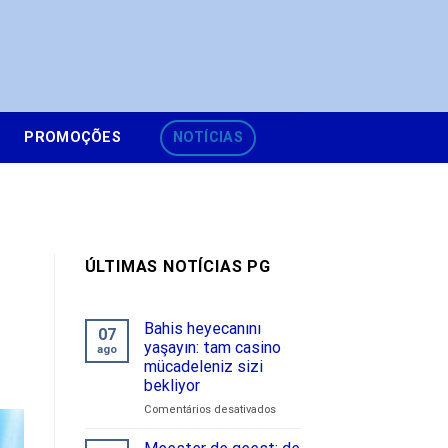
PROMOÇÕES
NOTÍCIAS
ÚLTIMAS NOTÍCIAS PG
Bahis heyecanını
07
yaşayın: tam casino
ago
mücadeleniz sizi
bekliyor
em
Comentários desativados
Bahis
heyecanını