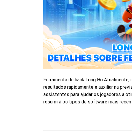
Ferramenta de hack Long Ho Atualmente, m
resultados rapidamente e auxiliar na pre
assistentes para ajudar os jogadores a oti
resumirá os tipos de software mais recent