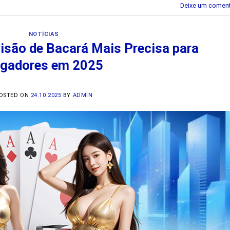
Deixe um coment
NOTÍCIAS
isão de Bacará Mais Precisa para
gadores em 2025
OSTED ON
24.10.2025
BY
ADMIN