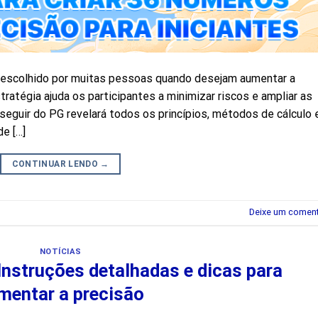
escolhido por muitas pessoas quando desejam aumentar a
tratégia ajuda os participantes a minimizar riscos e ampliar as
 seguir do PG revelará todos os princípios, métodos de cálculo 
e […]
CONTINUAR LENDO
→
Deixe um coment
NOTÍCIAS
nstruções detalhadas e dicas para
mentar a precisão