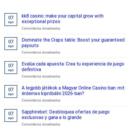
kk8 casino: make your capital grow with
07
exceptional prizes
ago
em
Comentários desativados
kk8
casino:
Dominate the Craps table: Boost your guaranteed
07
make
payouts
ago
your
em
Comentários desativados
capital
Dominate
grow
the
Evalúa cada apuesta: Crea tu experiencia de juego
with
07
Craps
exceptional
definitiva
ago
table:
prizes
em
Comentários desativados
Boost
Evalúa
your
cada
A legjobb játékok a Magyar Online Casino-ban: mit
guaranteed
07
apuesta:
payouts
érdemes kipróbálni 2026-ban?
ago
Crea
em
Comentários desativados
tu
A
experiencia
legjobb
Sapphirebet: Desbloquea ofertas de juego
de
07
játékok
juego
exclusivas y gana a lo grande
ago
a
definitiva
em
Comentários desativados
Magyar
Sapphirebet:
Online