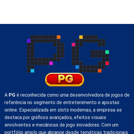
Desbloquea
Casino-
ofertas
ban:
de
mit
juego
érdemes
exclusivas
kipróbálni
y
2026-
gana
ban?
a
lo
grande
A
PG
é reconhecida como uma desenvolvedora de jogos de
referência no segmento de entretenimento e apostas
online. Especializada em slots modernas, a empresa se
destaca por gráficos avançados, efeitos visuais
envolventes e mecânicas de jogo inovadoras. Com um
portfólio amplo que abrange desde temáticas tradicionais