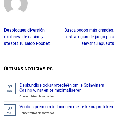
Desbloquea diversión
Busca pagos más grandes:
exclusiva de casino y
estrategias de juego para
atesora tu saldo Roobet
elevar tu apuesta
ÚLTIMAS NOTÍCIAS PG
Deskundige gokstrategieën om je Spinwinera
07
Casino winsten te maximaliseren
ago
em
Comentários desativados
Deskundige
gokstrategieën
Verdien premium beloningen met elke craps token
07
om
ago
em
Comentários desativados
je
Verdien