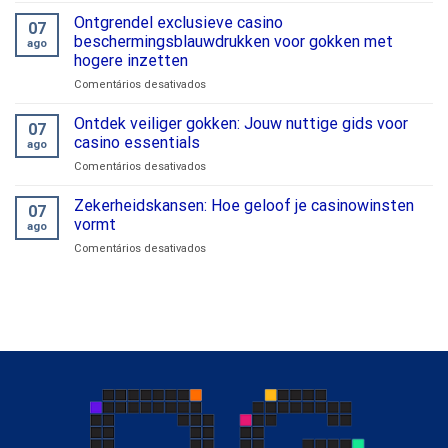
Spinwinera
premium
Ontgrendel exclusieve casino
Casino
07
beloningen
winsten
beschermingsblauwdrukken voor gokken met
ago
met
te
hogere inzetten
elke
maximaliseren
craps
em
Comentários desativados
token
Ontgrendel
exclusieve
Ontdek veiliger gokken: Jouw nuttige gids voor
07
casino
casino essentials
ago
beschermingsblauwdrukken
em
Comentários desativados
voor
Ontdek
gokken
veiliger
Zekerheidskansen: Hoe geloof je casinowinsten
met
07
gokken:
hogere
vormt
ago
Jouw
inzetten
em
Comentários desativados
nuttige
Zekerheidskansen:
gids
Hoe
voor
geloof
casino
je
essentials
casinowinsten
vormt