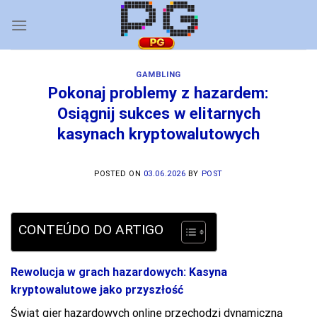
Skip
to
content
GAMBLING
Pokonaj problemy z hazardem:
Osiągnij sukces w elitarnych
kasynach kryptowalutowych
POSTED ON
03.06.2026
BY
POST
CONTEÚDO DO ARTIGO
Rewolucja w grach hazardowych: Kasyna
kryptowalutowe jako przyszłość
Świat gier hazardowych online przechodzi dynamiczną