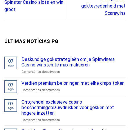
Spinstar Casino slots en win
goktevredenheid met
groot
Scarawins
ÚLTIMAS NOTÍCIAS PG
Deskundige gokstrategieën om je Spinwinera
07
Casino winsten te maximaliseren
ago
em
Comentários desativados
Deskundige
gokstrategieën
Verdien premium beloningen met elke craps token
07
om
ago
em
Comentários desativados
je
Verdien
Spinwinera
premium
Ontgrendel exclusieve casino
Casino
07
beloningen
winsten
beschermingsblauwdrukken voor gokken met
ago
met
te
hogere inzetten
elke
maximaliseren
craps
em
Comentários desativados
token
Ontgrendel
exclusieve