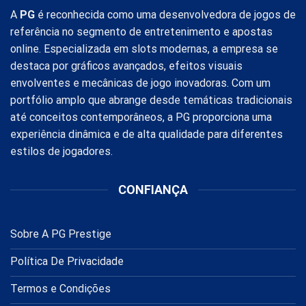
A
PG
é reconhecida como uma desenvolvedora de jogos de
referência no segmento de entretenimento e apostas
online. Especializada em slots modernas, a empresa se
destaca por gráficos avançados, efeitos visuais
envolventes e mecânicas de jogo inovadoras. Com um
portfólio amplo que abrange desde temáticas tradicionais
até conceitos contemporâneos, a PG proporciona uma
experiência dinâmica e de alta qualidade para diferentes
estilos de jogadores.
CONFIANÇA
Sobre A PG Prestige
Política De Privacidade
Termos e Condições