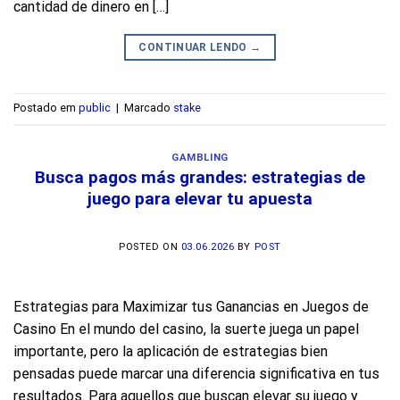
cantidad de dinero en […]
CONTINUAR LENDO
→
Postado em
public
|
Marcado
stake
GAMBLING
Busca pagos más grandes: estrategias de
juego para elevar tu apuesta
POSTED ON
03.06.2026
BY
POST
Estrategias para Maximizar tus Ganancias en Juegos de
Casino En el mundo del casino, la suerte juega un papel
importante, pero la aplicación de estrategias bien
pensadas puede marcar una diferencia significativa en tus
resultados. Para aquellos que buscan elevar su juego y