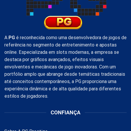
A
PG
é reconhecida como uma desenvolvedora de jogos de
referência no segmento de entretenimento e apostas
online. Especializada em slots modernas, a empresa se
destaca por gráficos avançados, efeitos visuais
envolventes e mecânicas de jogo inovadoras. Com um
portfólio amplo que abrange desde temáticas tradicionais
até conceitos contemporâneos, a PG proporciona uma
experiência dinâmica e de alta qualidade para diferentes
estilos de jogadores.
CONFIANÇA