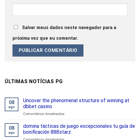
Salvar meus dados neste navegador para a
próxima vez que eu comentar.
ÚLTIMAS NOTÍCIAS PG
Uncover the phenomenal structure of winning at
08
dbbet casino
ago
em
Comentários desativados
Uncover
the
domina tácticas de juego excepcionales tu guía de
08
phenomenal
bonificación 888starz
ago
structure
em
Comentários desativados