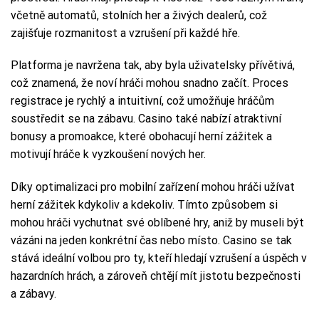
včetně automatů, stolních her a živých dealerů, což
zajišťuje rozmanitost a vzrušení při každé hře.
Platforma je navržena tak, aby byla uživatelsky přívětivá,
což znamená, že noví hráči mohou snadno začít. Proces
registrace je rychlý a intuitivní, což umožňuje hráčům
soustředit se na zábavu. Casino také nabízí atraktivní
bonusy a promoakce, které obohacují herní zážitek a
motivují hráče k vyzkoušení nových her.
Díky optimalizaci pro mobilní zařízení mohou hráči užívat
herní zážitek kdykoliv a kdekoliv. Tímto způsobem si
mohou hráči vychutnat své oblíbené hry, aniž by museli být
vázáni na jeden konkrétní čas nebo místo. Casino se tak
stává ideální volbou pro ty, kteří hledají vzrušení a úspěch v
hazardních hrách, a zároveň chtějí mít jistotu bezpečnosti
a zábavy.