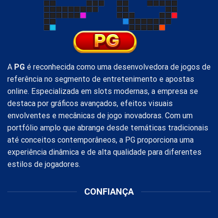
ganar
a
lo
grande
A
PG
é reconhecida como uma desenvolvedora de jogos de
referência no segmento de entretenimento e apostas
online. Especializada em slots modernas, a empresa se
destaca por gráficos avançados, efeitos visuais
envolventes e mecânicas de jogo inovadoras. Com um
portfólio amplo que abrange desde temáticas tradicionais
até conceitos contemporâneos, a PG proporciona uma
experiência dinâmica e de alta qualidade para diferentes
estilos de jogadores.
CONFIANÇA