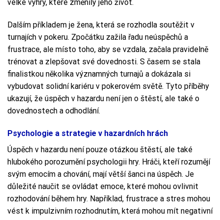
velké výhry, které změnily jeho život.
Dalším příkladem je žena, která se rozhodla soutěžit v
turnajích v pokeru. Zpočátku zažila řadu neúspěchů a
frustrace, ale místo toho, aby se vzdala, začala pravidelně
trénovat a zlepšovat své dovednosti. S časem se stala
finalistkou několika významných turnajů a dokázala si
vybudovat solidní kariéru v pokerovém světě. Tyto příběhy
ukazují, že úspěch v hazardu není jen o štěstí, ale také o
dovednostech a odhodlání.
Psychologie a strategie v hazardních hrách
Úspěch v hazardu není pouze otázkou štěstí, ale také
hlubokého porozumění psychologii hry. Hráči, kteří rozumějí
svým emocím a chování, mají větší šanci na úspěch. Je
důležité naučit se ovládat emoce, které mohou ovlivnit
rozhodování během hry. Například, frustrace a stres mohou
vést k impulzivním rozhodnutím, která mohou mít negativní