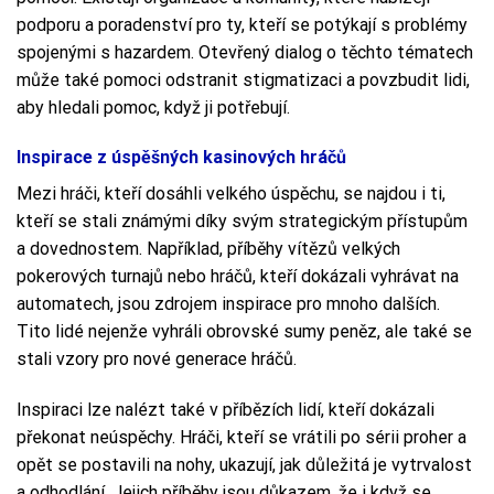
podporu a poradenství pro ty, kteří se potýkají s problémy
spojenými s hazardem. Otevřený dialog o těchto tématech
může také pomoci odstranit stigmatizaci a povzbudit lidi,
aby hledali pomoc, když ji potřebují.
Inspirace z úspěšných kasinových hráčů
Mezi hráči, kteří dosáhli velkého úspěchu, se najdou i ti,
kteří se stali známými díky svým strategickým přístupům
a dovednostem. Například, příběhy vítězů velkých
pokerových turnajů nebo hráčů, kteří dokázali vyhrávat na
automatech, jsou zdrojem inspirace pro mnoho dalších.
Tito lidé nejenže vyhráli obrovské sumy peněz, ale také se
stali vzory pro nové generace hráčů.
Inspiraci lze nalézt také v příbězích lidí, kteří dokázali
překonat neúspěchy. Hráči, kteří se vrátili po sérii proher a
opět se postavili na nohy, ukazují, jak důležitá je vytrvalost
a odhodlání. Jejich příběhy jsou důkazem, že i když se