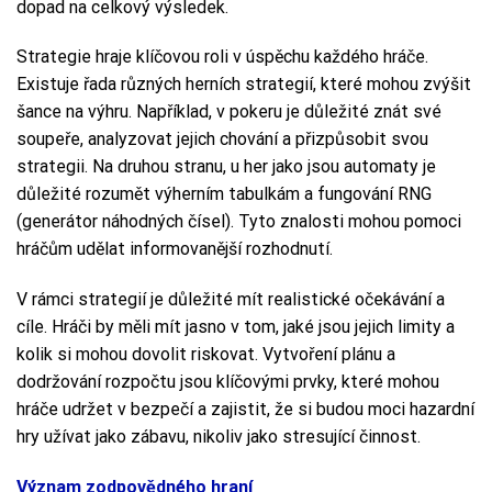
dopad na celkový výsledek.
Strategie hraje klíčovou roli v úspěchu každého hráče.
Existuje řada různých herních strategií, které mohou zvýšit
šance na výhru. Například, v pokeru je důležité znát své
soupeře, analyzovat jejich chování a přizpůsobit svou
strategii. Na druhou stranu, u her jako jsou automaty je
důležité rozumět výherním tabulkám a fungování RNG
(generátor náhodných čísel). Tyto znalosti mohou pomoci
hráčům udělat informovanější rozhodnutí.
V rámci strategií je důležité mít realistické očekávání a
cíle. Hráči by měli mít jasno v tom, jaké jsou jejich limity a
kolik si mohou dovolit riskovat. Vytvoření plánu a
dodržování rozpočtu jsou klíčovými prvky, které mohou
hráče udržet v bezpečí a zajistit, že si budou moci hazardní
hry užívat jako zábavu, nikoliv jako stresující činnost.
Význam zodpovědného hraní