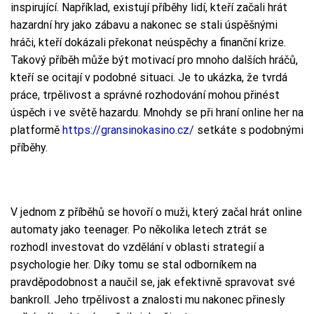
inspirující. Například, existují příběhy lidí, kteří začali hrát
hazardní hry jako zábavu a nakonec se stali úspěšnými
hráči, kteří dokázali překonat neúspěchy a finanční krize.
Takový příběh může být motivací pro mnoho dalších hráčů,
kteří se ocitají v podobné situaci. Je to ukázka, že tvrdá
práce, trpělivost a správné rozhodování mohou přinést
úspěch i ve světě hazardu. Mnohdy se při hraní online her na
platformě
https://gransinokasino.cz/
setkáte s podobnými
příběhy.
V jednom z příběhů se hovoří o muži, který začal hrát online
automaty jako teenager. Po několika letech ztrát se
rozhodl investovat do vzdělání v oblasti strategií a
psychologie her. Díky tomu se stal odborníkem na
pravděpodobnost a naučil se, jak efektivně spravovat své
bankroll. Jeho trpělivost a znalosti mu nakonec přinesly