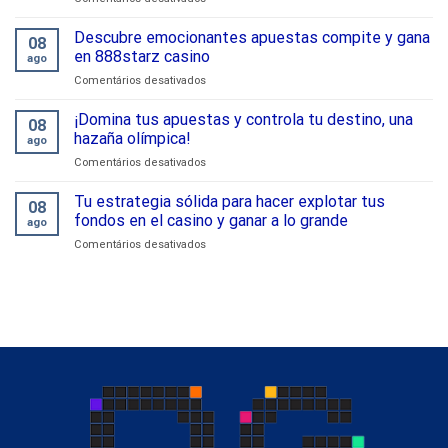
of
domina
winning
tácticas
Descubre emocionantes apuestas compite y gana
at
08
de
dbbet
en 888starz casino
ago
juego
casino
em
Comentários desativados
excepcionales
Descubre
tu
emocionantes
¡Domina tus apuestas y controla tu destino, una
guía
08
apuestas
de
hazaña olímpica!
ago
compite
bonificación
em
Comentários desativados
y
888starz
¡Domina
gana
tus
Tu estrategia sólida para hacer explotar tus
en
08
apuestas
888starz
fondos en el casino y ganar a lo grande
ago
y
casino
em
Comentários desativados
controla
Tu
tu
estrategia
destino,
sólida
una
para
hazaña
hacer
olímpica!
explotar
tus
fondos
en
el
casino
y