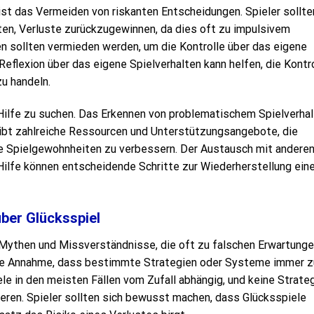
ist das Vermeiden von riskanten Entscheidungen. Spieler sollte
aten, Verluste zurückzugewinnen, da dies oft zu impulsivem
n sollten vermieden werden, um die Kontrolle über das eigene
eflexion über das eigene Spielverhalten kann helfen, die Kontr
u handeln.
f Hilfe zu suchen. Das Erkennen von problematischem Spielverha
 gibt zahlreiche Ressourcen und Unterstützungsangebote, die
re Spielgewohnheiten zu verbessern. Der Austausch mit andere
Hilfe können entscheidende Schritte zur Wiederherstellung ein
ber Glücksspiel
e Mythen und Missverständnisse, die oft zu falschen Erwartung
t die Annahme, dass bestimmte Strategien oder Systeme immer 
le in den meisten Fällen vom Zufall abhängig, und keine Strate
ieren. Spieler sollten sich bewusst machen, dass Glücksspiele