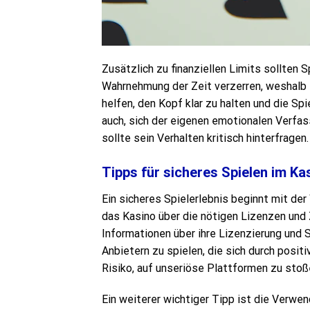
Zusätzlich zu finanziellen Limits sollten 
Wahrnehmung der Zeit verzerren, weshalb 
helfen, den Kopf klar zu halten und die S
auch, sich der eigenen emotionalen Verfas
sollte sein Verhalten kritisch hinterfragen.
Tipps für sicheres Spielen im Ka
Ein sicheres Spielerlebnis beginnt mit der
das Kasino über die nötigen Lizenzen und 
Informationen über ihre Lizenzierung und 
Anbietern zu spielen, die sich durch posi
Risiko, auf unseriöse Plattformen zu stoße
Ein weiterer wichtiger Tipp ist die Verwe