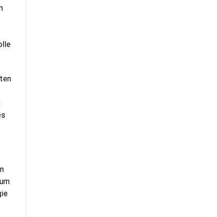
n
olle
lten
n
es
en
zum
gie