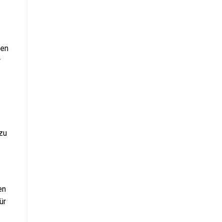
ten
r
zu
en
ür