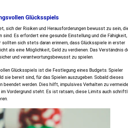
ngsvollen Glücksspiels
t, sich der Risiken und Herausforderungen bewusst zu sein, di
 sind. Es erfordert eine gesunde Einstellung und die Fähigkeit,
 sollten sich stets daran erinnern, dass Glücksspiele in erster
nicht als eine Möglichkeit, Geld zu verdienen. Das Verständnis d
 sicher und verantwortungsbewusst zu spielen.
llen Glücksspiels ist die Festlegung eines Budgets. Spieler
ld sie bereit sind, für das Spielen auszugeben. Sobald dieses
en beendet werden. Dies hilft, impulsives Verhalten zu vermeid
 im Vordergrund steht. Es ist ratsam, diese Limits auch schriftl
ren.