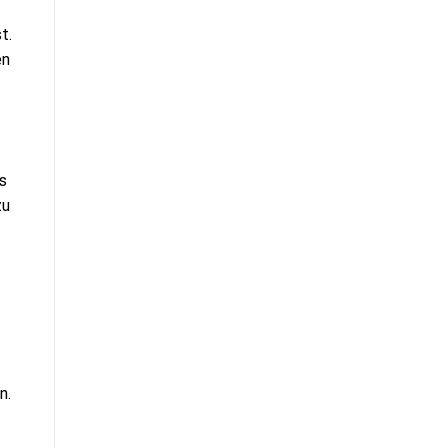
t.
en
s
zu
n.