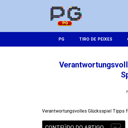
Skip
to
content
PG
TIRO DE PEIXES
Verantwortungsvoll
S
Verantwortungsvolles Glücksspiel Tipps f
CONTEÚDO DO ARTIGO