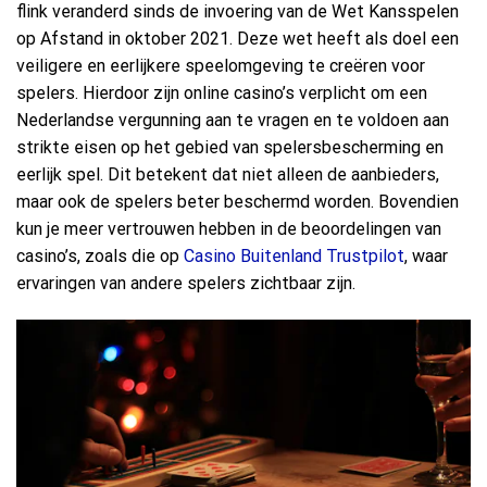
flink veranderd sinds de invoering van de Wet Kansspelen
op Afstand in oktober 2021. Deze wet heeft als doel een
veiligere en eerlijkere speelomgeving te creëren voor
spelers. Hierdoor zijn online casino’s verplicht om een
Nederlandse vergunning aan te vragen en te voldoen aan
strikte eisen op het gebied van spelersbescherming en
eerlijk spel. Dit betekent dat niet alleen de aanbieders,
maar ook de spelers beter beschermd worden. Bovendien
kun je meer vertrouwen hebben in de beoordelingen van
casino’s, zoals die op
Casino Buitenland Trustpilot
, waar
ervaringen van andere spelers zichtbaar zijn.