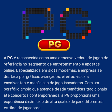
missie
met
duidelijke
strategieën
A
PG
é reconhecida como uma desenvolvedora de jogos de
referência no segmento de entretenimento e apostas
online. Especializada em slots modernas, a empresa se
destaca por gráficos avançados, efeitos visuais
envolventes e mecânicas de jogo inovadoras. Com um
portfólio amplo que abrange desde temáticas tradicionais
até conceitos contemporâneos, a PG proporciona uma
experiência dinâmica e de alta qualidade para diferentes
estilos de jogadores.