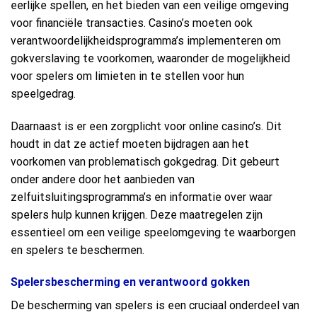
eerlijke spellen, en het bieden van een veilige omgeving
voor financiële transacties. Casino’s moeten ook
verantwoordelijkheidsprogramma’s implementeren om
gokverslaving te voorkomen, waaronder de mogelijkheid
voor spelers om limieten in te stellen voor hun
speelgedrag.
Daarnaast is er een zorgplicht voor online casino’s. Dit
houdt in dat ze actief moeten bijdragen aan het
voorkomen van problematisch gokgedrag. Dit gebeurt
onder andere door het aanbieden van
zelfuitsluitingsprogramma’s en informatie over waar
spelers hulp kunnen krijgen. Deze maatregelen zijn
essentieel om een veilige speelomgeving te waarborgen
en spelers te beschermen.
Spelersbescherming en verantwoord gokken
De bescherming van spelers is een cruciaal onderdeel van