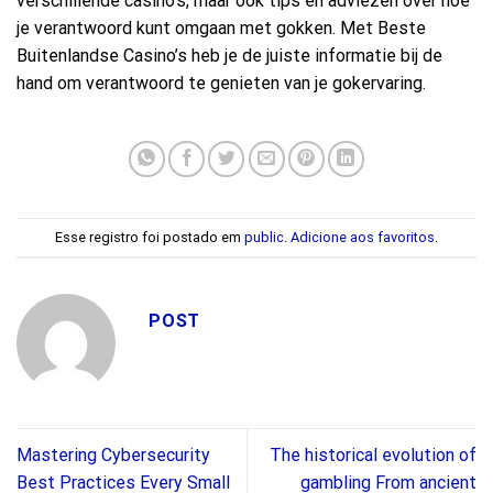
verschillende casino’s, maar ook tips en adviezen over hoe
je verantwoord kunt omgaan met gokken. Met Beste
Buitenlandse Casino’s heb je de juiste informatie bij de
hand om verantwoord te genieten van je gokervaring.
Esse registro foi postado em
public
.
Adicione aos favoritos
.
POST
Mastering Cybersecurity
The historical evolution of
Best Practices Every Small
gambling From ancient