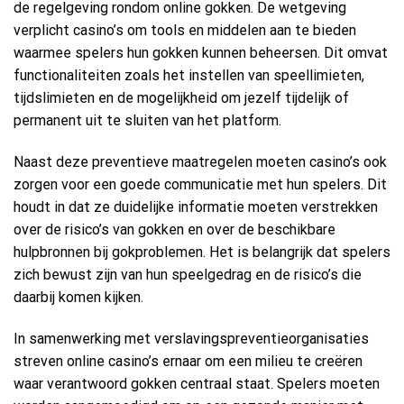
de regelgeving rondom online gokken. De wetgeving
verplicht casino’s om tools en middelen aan te bieden
waarmee spelers hun gokken kunnen beheersen. Dit omvat
functionaliteiten zoals het instellen van speellimieten,
tijdslimieten en de mogelijkheid om jezelf tijdelijk of
permanent uit te sluiten van het platform.
Naast deze preventieve maatregelen moeten casino’s ook
zorgen voor een goede communicatie met hun spelers. Dit
houdt in dat ze duidelijke informatie moeten verstrekken
over de risico’s van gokken en over de beschikbare
hulpbronnen bij gokproblemen. Het is belangrijk dat spelers
zich bewust zijn van hun speelgedrag en de risico’s die
daarbij komen kijken.
In samenwerking met verslavingspreventieorganisaties
streven online casino’s ernaar om een milieu te creëren
waar verantwoord gokken centraal staat. Spelers moeten