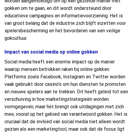
worden aangemoedigd om op een gezonde manier met
gokken om te gaan, en dit wordt ondersteund door
educatieve campagnes en informatievoorziening. Het is
van groot belang dat de industrie zich blijft inzetten voor
spelersbescherming en het bevorderen van een veilige
gokcultuur.
Impact van social media op online gokken
Social media heeft een enorme impact op de manier
waarop mensen betrokken raken bij online gokken.
Platforms zoals Facebook, Instagram en Twitter worden
vaak gebruikt door casino’s om hun diensten te promoten
en nieuwe spelers aan te trekken. Dit heeft geleid tot een
verschuiving in hoe marketingstrategieën worden
vormgegeven, maar het brengt ook uitdagingen met zich
mee, vooral op het gebied van verantwoord gokken. Het is
cruciaal dat de invloed van social media niet alleen wordt
gezien als een marketingtool, maar ook dat de focus ligt