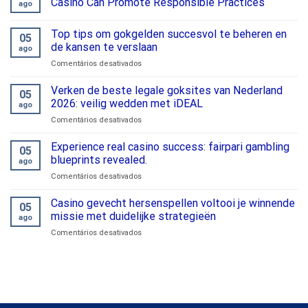
Casino Can Promote Responsible Practices
ago
Top tips om gokgelden succesvol te beheren en
05
de kansen te verslaan
ago
em
Comentários desativados
Top
tips
Verken de beste legale goksites van Nederland
05
om
2026: veilig wedden met iDEAL
ago
gokgelden
em
Comentários desativados
succesvol
Verken
te
de
Experience real casino success: fairpari gambling
beheren
05
beste
en
blueprints revealed.
ago
legale
de
em
Comentários desativados
goksites
kansen
Experience
van
te
real
Casino gevecht hersenspellen voltooi je winnende
Nederland
verslaan
05
casino
2026:
missie met duidelijke strategieën
ago
success:
veilig
em
Comentários desativados
fairpari
wedden
Casino
gambling
met
gevecht
blueprints
iDEAL
hersenspellen
revealed.
voltooi
je
winnende