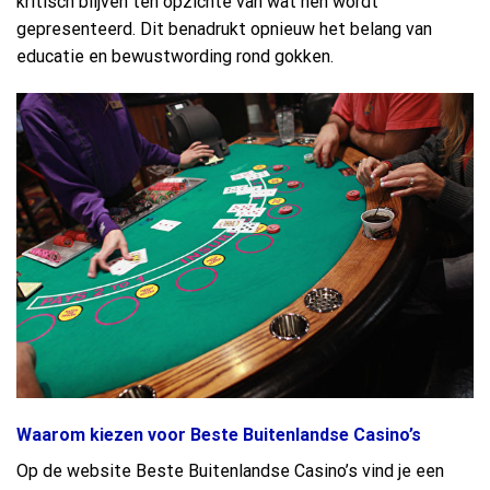
kritisch blijven ten opzichte van wat hen wordt
gepresenteerd. Dit benadrukt opnieuw het belang van
educatie en bewustwording rond gokken.
Waarom kiezen voor Beste Buitenlandse Casino’s
Op de website Beste Buitenlandse Casino’s vind je een