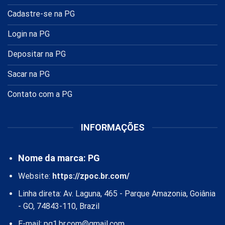
Cadastre-se na PG
Login na PG
Depositar na PG
Sacar na PG
Contato com a PG
INFORMAÇÕES
Nome da marca: PG
Website:
https://zpoc.br.com/
Linha direta: Av. Laguna, 465 - Parque Amazonia, Goiânia
- GO, 74843-110, Brazil
E-mail:
pg1.br.com@gmail.com