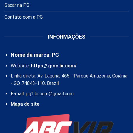
Sacar na PG
Contato com a PG
INFORMAÇÕES
Nome da marca: PG
Website:
https://zpoc.br.com/
Linha direta: Av. Laguna, 465 - Parque Amazonia, Goiânia
- GO, 74843-110, Brazil
E-mail:
pg1.br.com@gmail.com
Mapa do site