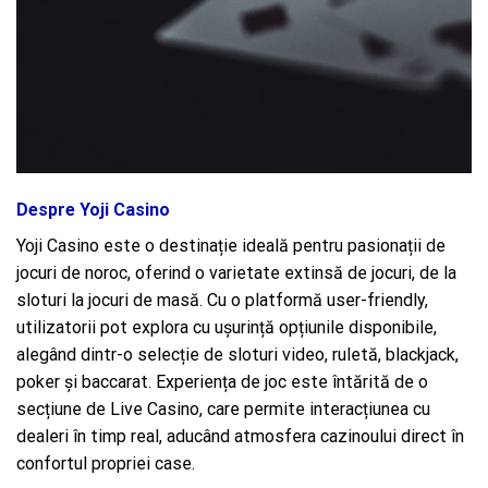
Despre Yoji Casino
Yoji Casino este o destinație ideală pentru pasionații de
jocuri de noroc, oferind o varietate extinsă de jocuri, de la
sloturi la jocuri de masă. Cu o platformă user-friendly,
utilizatorii pot explora cu ușurință opțiunile disponibile,
alegând dintr-o selecție de sloturi video, ruletă, blackjack,
poker și baccarat. Experiența de joc este întărită de o
secțiune de Live Casino, care permite interacțiunea cu
dealeri în timp real, aducând atmosfera cazinoului direct în
confortul propriei case.