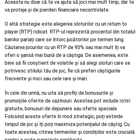
Aceasta nu doar că te va ajuta să joci mai mult timp, dar te
va proteja și de pierderi financiare necontrolate.
O altă strategie este alegerea sloturilor cu un return to
player (RTP) ridicat. RTP-ul reprezintă procentul din totalul
banilor pariați care se întorc jucătorilor pe termen lung.
Căutarea jocurilor cu un RTP de 95% sau mai mult îți va
oferi o șansă mai bună de a câștiga. De asemenea, este
bine să fii conștient de volatile și să alegi sloturi care se
potrivesc stilului tău de joc, fie că preferi câștigurile
frecvente și mici sau cele rare și mari.
În cele din urmă, nu uita să profiți de bonusurile și
promoțiile oferite de cazinouri. Acestea pot include rotiri
gratuite, bonusuri de depunere sau oferte speciale.
Folosind aceste oferte în mod strategic, poți extinde
timpul de joc și îți poți maximiza potențialul de câștig. Cu
toate acestea, citirea termenilor și condițiilor este crucială
pentru a evita surprizele neplăcute.