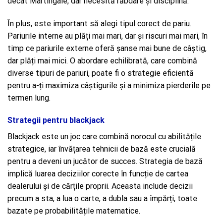
decât Martingale, dar necesită răbdare și disciplină.
În plus, este important să alegi tipul corect de pariu.
Pariurile interne au plăți mai mari, dar și riscuri mai mari, în
timp ce pariurile externe oferă șanse mai bune de câștig,
dar plăți mai mici. O abordare echilibrată, care combină
diverse tipuri de pariuri, poate fi o strategie eficientă
pentru a-ți maximiza câștigurile și a minimiza pierderile pe
termen lung.
Strategii pentru blackjack
Blackjack este un joc care combină norocul cu abilitățile
strategice, iar învățarea tehnicii de bază este crucială
pentru a deveni un jucător de succes. Strategia de bază
implică luarea deciziilor corecte în funcție de cartea
dealerului și de cărțile proprii. Aceasta include decizii
precum a sta, a lua o carte, a dubla sau a împărți, toate
bazate pe probabilitățile matematice.