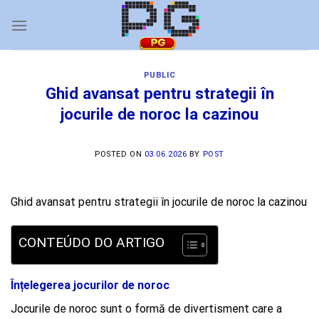
Skip
to
content
PUBLIC
Ghid avansat pentru strategii în
jocurile de noroc la cazinou
POSTED ON
03.06.2026
BY
POST
Ghid avansat pentru strategii în jocurile de noroc la cazinou
CONTEÚDO DO ARTIGO
Înțelegerea jocurilor de noroc
Jocurile de noroc sunt o formă de divertisment care a