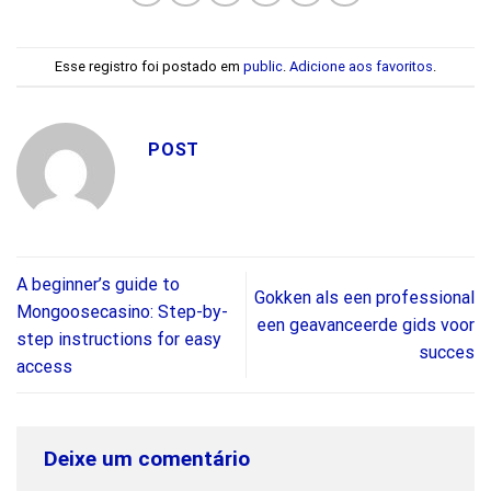
Esse registro foi postado em
public
.
Adicione aos favoritos
.
POST
A beginner’s guide to
Gokken als een professional
Mongoosecasino: Step-by-
een geavanceerde gids voor
step instructions for easy
succes
access
Deixe um comentário